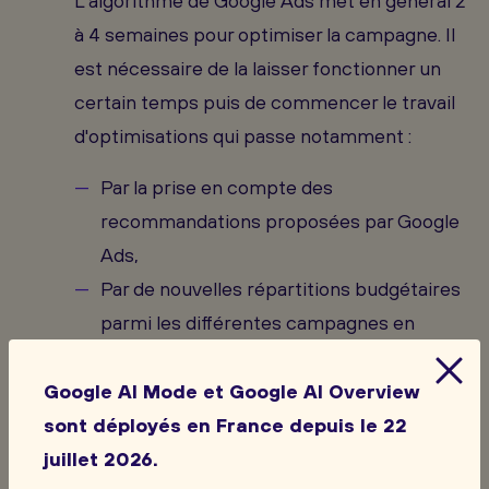
L'algorithme de Google Ads met en général 2
à 4 semaines pour optimiser la campagne. Il
est nécessaire de la laisser fonctionner un
certain temps puis de commencer le travail
d'optimisations qui passe notamment :
Par la prise en compte des
recommandations proposées par Google
Ads,
Par de nouvelles répartitions budgétaires
parmi les différentes campagnes en
fonction de leur efficacité,
Par des optimisations des textes des
Google AI Mode et Google AI Overview
annonces,
sont déployés en France depuis le 22
Par des optimisations concernant le
juillet 2026.