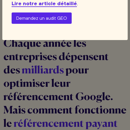
calendrier de diffusion,
Lire notre article détaillé
.
Par des optimisations des pages
Demandez un audit GEO
d'atterrissage ou landing pages.
Chaque année les
entreprises dépensent
des
milliards
pour
optimiser leur
référencement Google.
Mais comment fonctionne
le
référencement payant