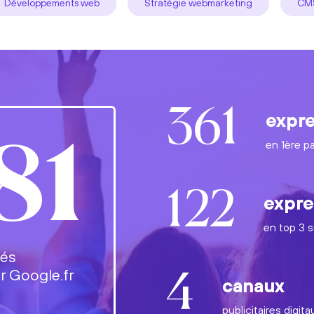
Développements web
Stratégie webmarketing
CMS
361
expre
en 1ère p
81
122
expre
en top 3 s
lés
r Google.fr
4
canaux
publicitaires digita