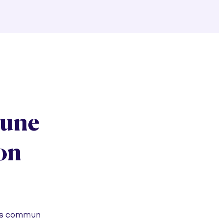
 une
on
urs commun