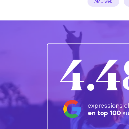
AMO web
4.4
expressions c
en top 100
su