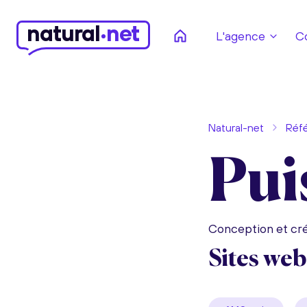
n
atural
net
L'agence
C
Natural-net
Réf
Pui
Conception et cré
Sites we