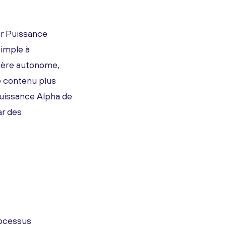
ur Puissance
simple à
nière autonome,
de contenu plus
 Puissance Alpha de
ar des
rocessus