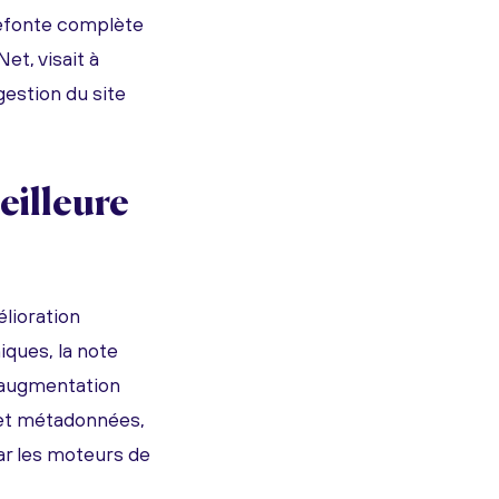
refonte complète
et, visait à
gestion du site
eilleure
lioration
iques, la note
 augmentation
s et métadonnées,
par les moteurs de