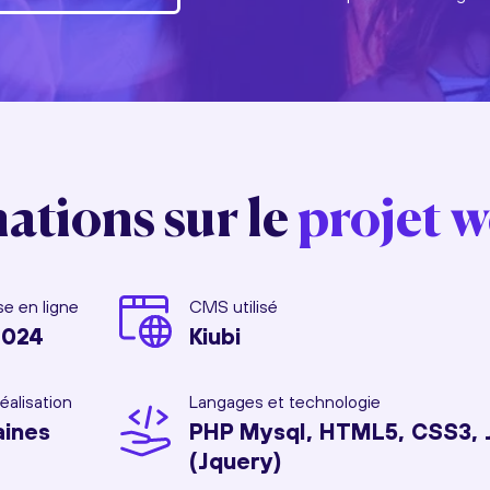
ations sur le
projet 
e en ligne
CMS utilisé
2024
Kiubi
éalisation
Langages et technologie
aines
PHP Mysql, HTML5, CSS3, 
(Jquery)