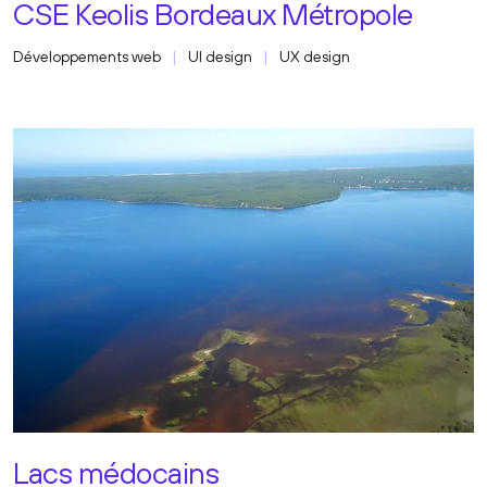
CSE Keolis Bordeaux Métropole
Développements web
UI design
UX design
Lacs médocains