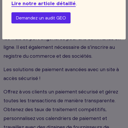
de bien définir la clientèle visée afin de s'adapter aux
Lire notre article détaillé
.
besoins et aux attentes des consommateurs. Il est
Demandez un audit GEO
également important pour ce genre de site
marchand de mettre en avant sur ce qui concerne
les frais de port engendrés pour une commande en
ligne. Il est également nécessaire de s'inscrire au
registre du commerce et des sociétés.
Les solutions de paiement avancées avec un site à
accès sécurisé !
Offrez à vos clients un paiement sécurisé et gérez
toutes les transactions de manière transparente.
Obtenez des taux de traitement compétitifs,
personnalisez vos calendriers de paiement et
travaillez avec des dizaines de fournisseurs de