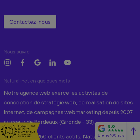
Contactez-nous
Nous suivre
Natural-net en quelques mots
Notre agence web exerce les activités de
conception de stratégie web, de réalisation de sites
internet, de campagnes webmarketing depuis 2007
au coeur de Bordeaux (Gironde - 33).
5.0
Avec plus de 250 clients actifs, Natural-net met à
Lire les 108 avis