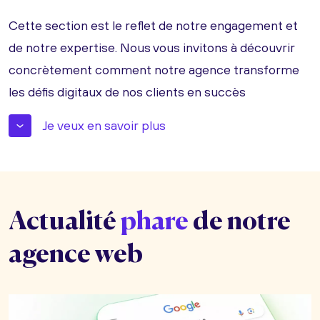
Cette section est le reflet de notre engagement et
de notre expertise. Nous vous invitons à découvrir
concrètement comment notre agence transforme
les défis digitaux de nos clients en succès
mesurables.
Je veux en savoir plus
Vous trouverez ici :
Études de cas webmarketing :
Plongez dans nos études de cas
Actualité
phare
de notre
webmarketing détaillées, où nous
décryptons les stratégies mises en œuvre
agence web
(SEO, SEA, IA, Développement) pour des
clients variés. Chaque cas est une
démonstration de notre capacité à allier