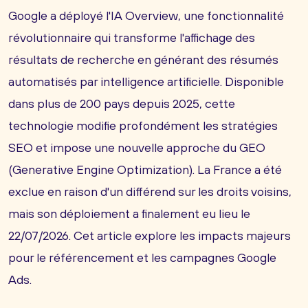
faire, de la refonte de sites complexes à
Google a déployé l'IA Overview, une fonctionnalité
l'intégration des dernières technologies
révolutionnaire qui transforme l'affichage des
d'Intelligence Artificielle.
résultats de recherche en générant des résumés
En parcourant nos actualités agence web, vous
automatisés par intelligence artificielle. Disponible
accédez à une source d'information unique pour :
dans plus de 200 pays depuis 2025, cette
technologie modifie profondément les stratégies
Valider notre expertise et notre expérience
SEO et impose une nouvelle approche du GEO
(EEAT) à travers des réalisations concrètes.
(Generative Engine Optimization). La France a été
S'inspirer de nos études de cas webmarketing
exclue en raison d'un différend sur les droits voisins,
pour vos propres projets.
mais son déploiement a finalement eu lieu le
Comprendre la culture d'une agence web
22/07/2026. Cet article explore les impacts majeurs
références qui place la qualité et la performance
pour le référencement et les campagnes Google
au cœur de ses actions.
Ads.
Nous sommes fiers de partager notre parcours et