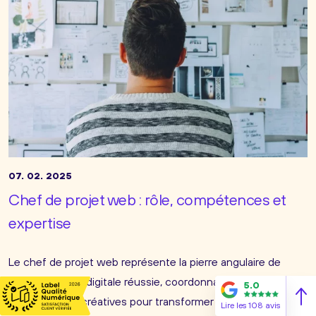
07. 02. 2025
Chef de projet web : rôle, compétences et
expertise
Le chef de projet web représente la pierre angulaire de
toute stratégie digitale réussie, coordonnant les équipes
5.0
techniques et créatives pour transformer une vision en
Lire les 108 avis