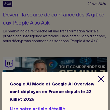
6:08
22 avr. 2026
Devenir la source de confiance des IA grâce
aux People Also Ask
Le marketing de recherche vit une transformation radicale
pilotée par l'intelligence artificielle. Dans cette vidéo d'analyse,
nous décryptons comment les sections "People Also Ask" ...
Google AI Mode et Google AI Overview
sont déployés en France depuis le 22
juillet 2026.
Lire notre article détaillé
.