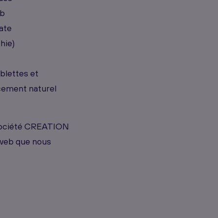
eb
ate
hie)
blettes et
cement naturel
 société CREATION
web que nous