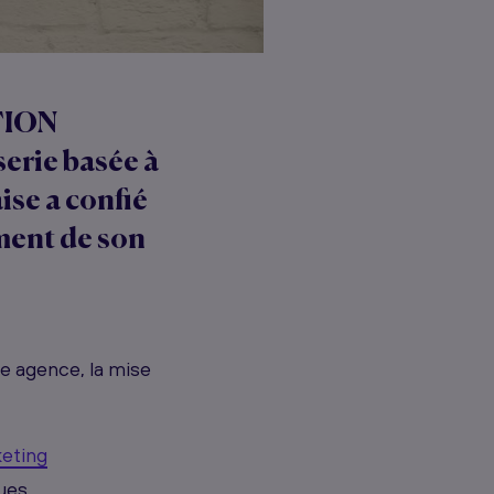
TION
serie basée à
ise a confié
ment de son
re agence, la mise
eting
ques