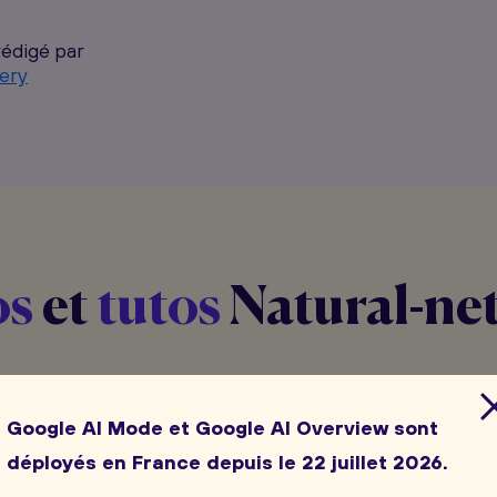
rédigé par
ery
os
et
tutos
Natural-ne
et
tutoriels
proposés par Natural net en complément
Google AI Mode et Google AI Overview sont
et du
webmarketing
du
blog de notre agence
.
déployés en France depuis le 22 juillet 2026.