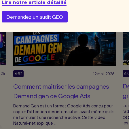
Lire notre article détaillé
.
Demandez un audit GEO
026
6:
6:52
12 mai. 2026
De
Comment maîtriser les campagnes
gr
Demand gen de Google Ads
Le 
Demand Gen est un format Google Ads conçu pour
rad
capter l’attention des internautes avant même qu’ils
cet
ne formulent une recherche active. Cette vidéo
les
Natural-net explique ...
t