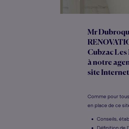
Mr Dubroqua
RENOVATIO
Cubzac Les 
à notre age
site Internet
Comme pour tous 
en place de ce sit
Conseils, éta
Définition de 