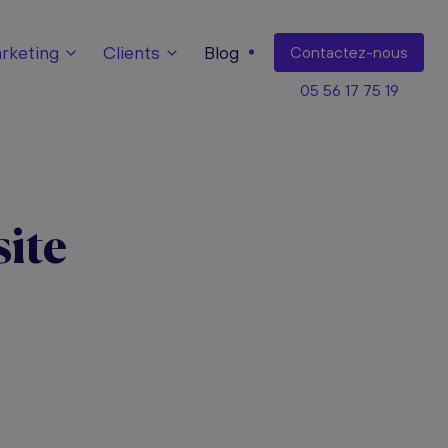
keting
Clients
Blog
Contact
ez-nous
05 56 17 75 19
ite
M