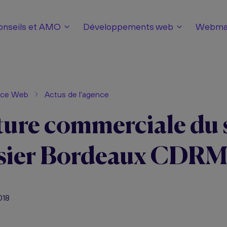
onseils et AMO
Développements web
Webmar
nce Web
Actus de l'agence
ure commerciale du s
sier Bordeaux CDR
018