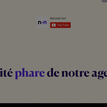
Nat
ité
phare
de notre ag