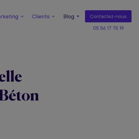
keting
Clients
Blog
Contact
ez-nous
05 56 17 75 19
lle
 Béton