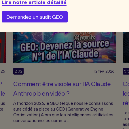
Lire notre article détaillé
.
Demandez un audit GEO
026
2:02
12 fév. 2026
5:
PT
Comment être visible sur l'IA Claude
Co
le
Anthropic en vidéo ?
le
r
lus
À l'horizon 2026, le SEO tel que nous le connaissons
te
aura cédé sa place au GEO (Generative Engine
Les
Optimization).Alors que les intelligences artificielles
la 
conversationnelles comme ...
ass