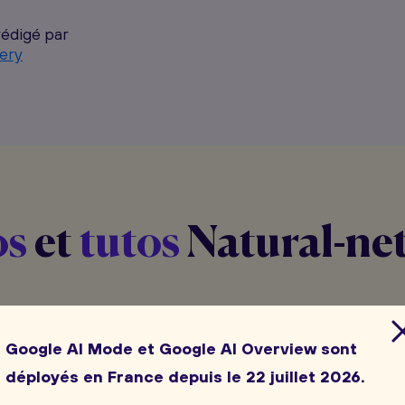
rédigé par
ery
os
et
tutos
Natural-ne
et
tutoriels
proposés par Natural net en complément
Google AI Mode et Google AI Overview sont
et du
webmarketing
du
blog de notre agence
.
déployés en France depuis le 22 juillet 2026.