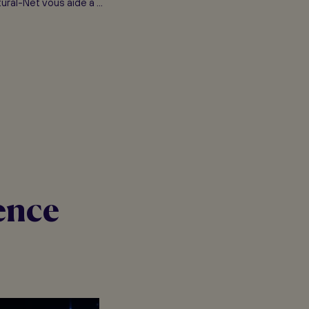
ural-Net vous aide à ...
ence