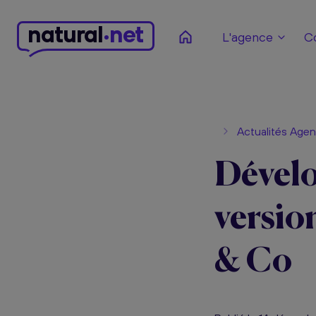
n
atural
net
L'agence
C
Actualités Age
Dévelo
versio
& Co