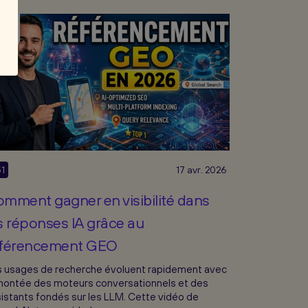
51
17 avr. 2026
mment gagner en visibilité dans
s réponses IA grâce au
éférencement GEO
 usages de recherche évoluent rapidement avec
montée des moteurs conversationnels et des
istants fondés sur les LLM. Cette vidéo de