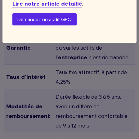
Lire notre article détaillé
.
Objet du
tous types de dépenses liées à
financement
un projet IA (logiciels, matériel,
Demandez un audit GEO
formation, conseil…)
Aucune garantie personnelle
Garantie
ou sur les actifs de
l’
entreprise
n’est demandée
Taux fixe attractif, à partir de
Taux d’intérêt
4,25%
Durée flexible de 3 à 5 ans,
Modalités de
avec un différé de
remboursement
remboursement confortable
de 9 à 12 mois