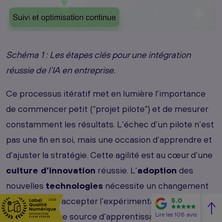
Schéma 1 : Les étapes clés pour une intégration
réussie de l’IA en entreprise.
Ce processus itératif met en lumière l’importance
de commencer petit (“projet pilote”) et de mesurer
constamment les résultats. L’échec d’un pilote n’est
pas une fin en soi, mais une occasion d’apprendre et
d’ajuster la stratégie. Cette agilité est au cœur d’une
culture d’innovation
réussie. L’
adoption
des
nouvelles
technologies
nécessite un changement
de mentalité : accepter l’expérimentation, tolérer
5.0
Lire les 108 avis
l’échec comme source d’apprentissage et valoriser