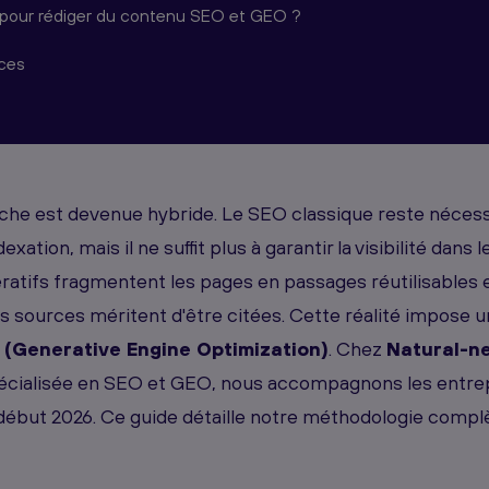
l'IA pour rédiger du contenu SEO et GEO ?
rces
rche est devenue hybride. Le SEO classique reste nécess
exation, mais il ne suffit plus à garantir la visibilité dans 
atifs fragmentent les pages en passages réutilisables e
s sources méritent d'être citées. Cette réalité impose u
(Generative Engine Optimization)
. Chez
Natural-n
cialisée en SEO et GEO, nous accompagnons les entrep
 début 2026. Ce guide détaille notre méthodologie compl