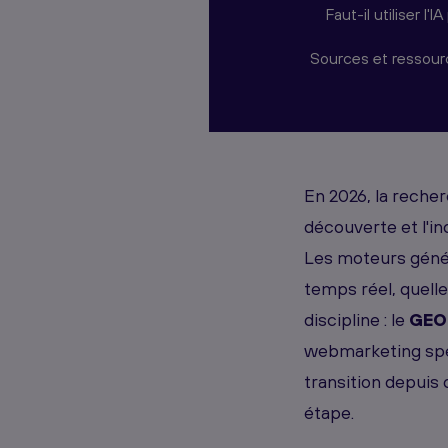
Faut-il utiliser 
Sources et ressou
En 2026, la reche
découverte et l'ind
Les moteurs génér
temps réel, quelle
discipline : le
GEO 
webmarketing spé
transition depuis
étape.