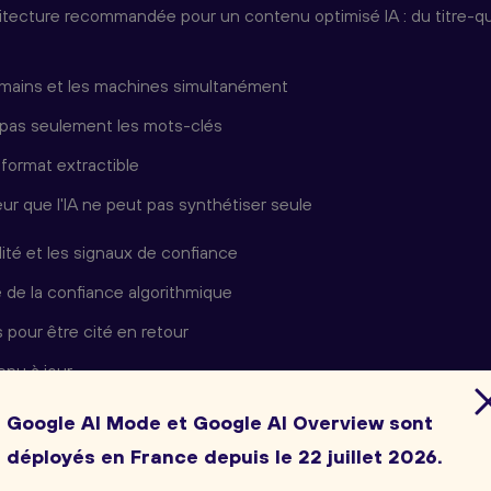
chitecture recommandée pour un contenu optimisé IA : du titre-
umains et les machines simultanément
n, pas seulement les mots-clés
et format extractible
ur que l'IA ne peut pas synthétiser seule
lité et les signaux de confiance
e de la confiance algorithmique
 pour être cité en retour
enu à jour
 la méthode Natural-net
Google AI Mode et Google AI Overview sont
déployés en France depuis le 22 juillet 2026.
té dans les réponses IA