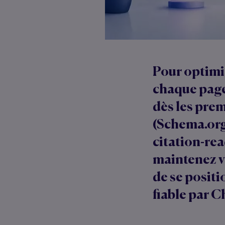
Pour optimis
chaque page
dès les prem
(Schema.org
citation-rea
maintenez vo
de se posit
fiable par 