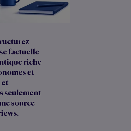
tructurez
e factuelle
antique riche
tonomes et
 et
lus seulement
mme source
views.