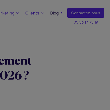
keting
Clients
Blog
Contact
ez-nous
05 56 17 75 19
cement
2026 ?