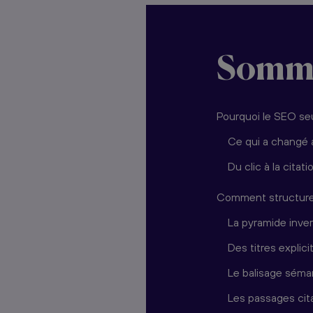
Somm
Pourquoi le SEO seu
Ce qui a changé 
Du clic à la citat
Comment structurer 
La pyramide inver
Des titres expli
Le balisage séman
Les passages cit