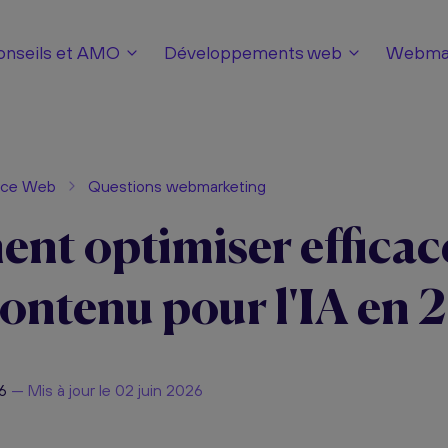
onseils et AMO
Développements web
Webmar
nce Web
Questions webmarketing
nt optimiser effica
contenu pour l'IA en 
26
— Mis à jour le 02 juin 2026