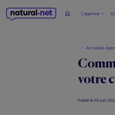
n
atural
net
L'agence
C
Actualités Age
Comme
votre 
Publié le 02 juin 20