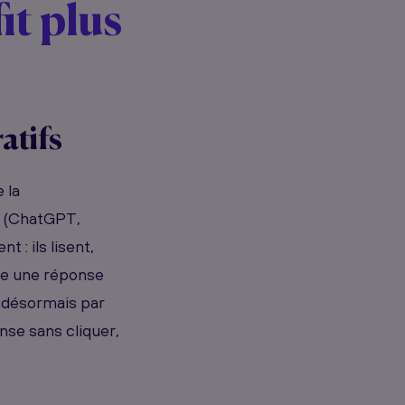
it plus
atifs
 la
e (ChatGPT,
 : ils lisent,
re une réponse
 désormais par
onse sans cliquer,