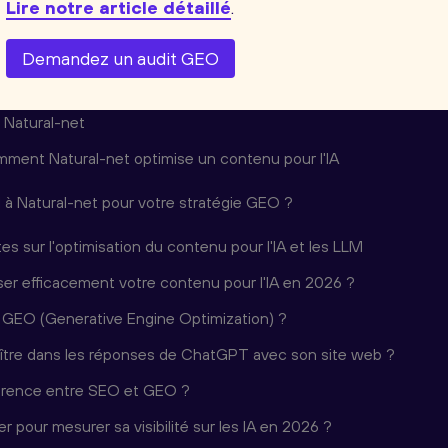
bilité IA
Lire notre article détaillé
.
ide IA + humain
Demandez un audit GEO
des réutilisables
 Natural-net
mment Natural-net optimise un contenu pour l'IA
l à Natural-net pour votre stratégie GEO ?
s sur l'optimisation du contenu pour l'IA et les LLM
r efficacement votre contenu pour l'IA en 2026 ?
 GEO (Generative Engine Optimization) ?
tre dans les réponses de ChatGPT avec son site web ?
fférence entre SEO et GEO ?
ser pour mesurer sa visibilité sur les IA en 2026 ?