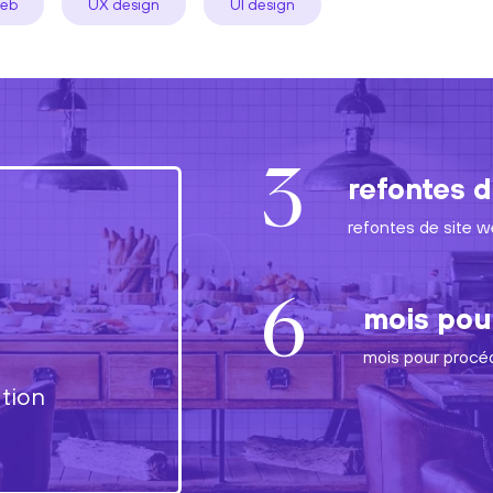
web
UX design
UI design
3
refontes 
refontes de site 
6
mois pour
mois pour procéd
tion