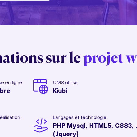
ations sur le
projet 
e en ligne
CMS utilisé
bre
Kiubi
éalisation
Langages et technologie
PHP Mysql, HTML5, CSS3, 
(Jquery)