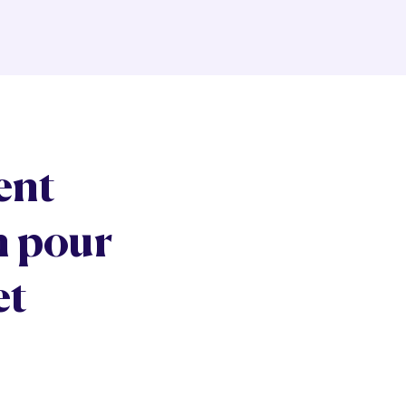
ent
n pour
et