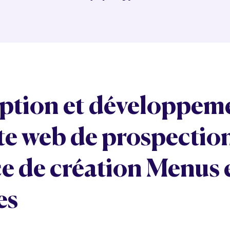
ption et développem
ite web de prospectio
ce de création Menus 
es