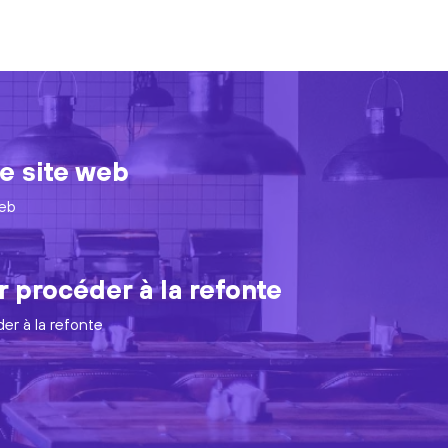
de site web
web
 procéder à la refonte
er à la refonte