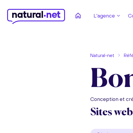
n
atural
net
L'agence
C
Natural-net
Réf
Bon
Conception et cré
Sites web