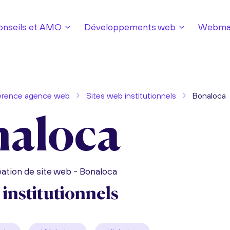
onseils et AMO
Développements web
Webmar
érence agence web
Sites web institutionnels
Bonaloca
aloca
ation de site web - Bonaloca
 institutionnels