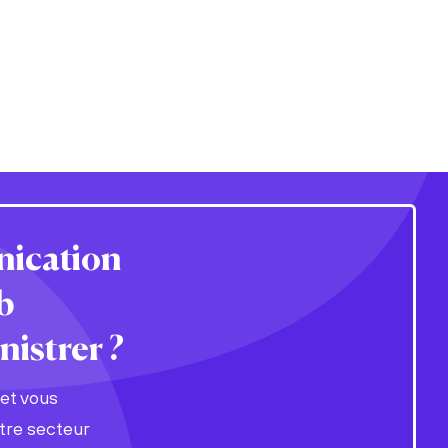
nication
b
istrer ?
net vous
tre secteur