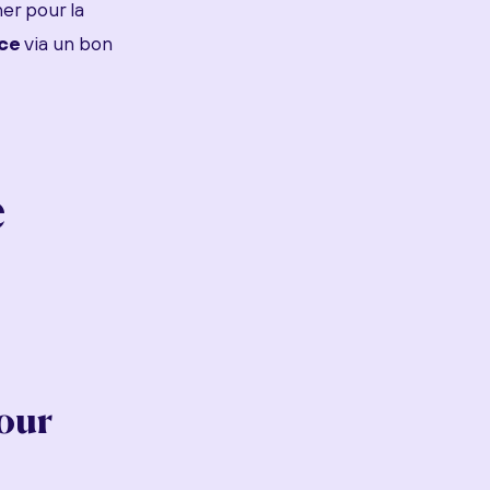
er pour la
ce
via un bon
e
our