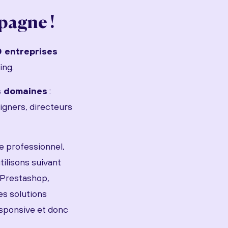
pagne !
 entreprises
ing.
s domaines
:
ners, directeurs
e professionnel,
ilisons suivant
 Prestashop,
es solutions
esponsive et donc