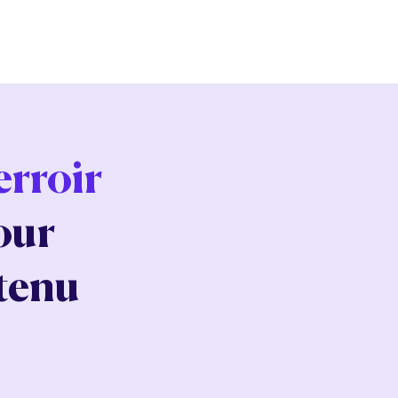
erroir
our
tenu