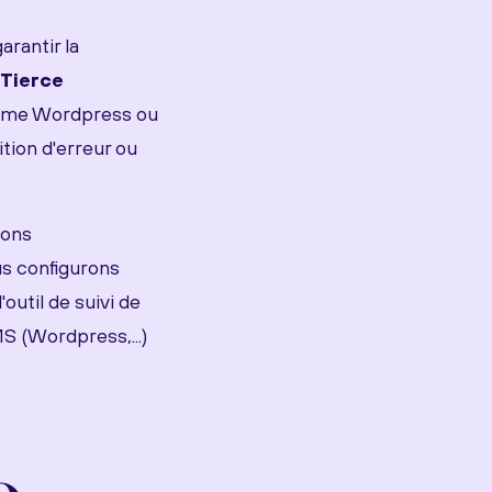
arantir la
Tierce
omme Wordpress ou
ition d'erreur ou
ions
us configurons
outil de suivi de
S (Wordpress,...)