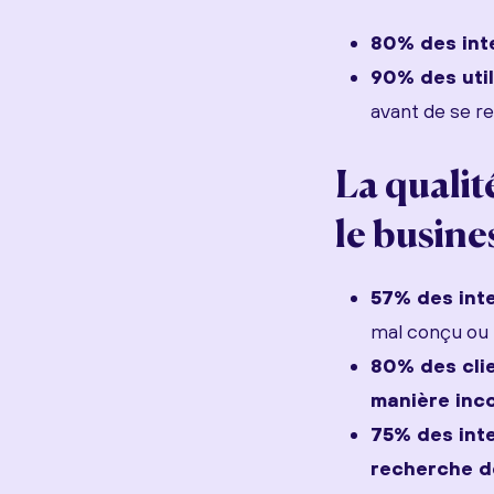
80% des int
90% des uti
avant de se r
La qualit
le busine
57% des int
mal conçu ou 
80% des clie
manière inc
75% des inte
recherche d