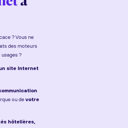
rnet
à
icace ? Vous ne
ltats des moteurs
x usages ?
un site Internet
 communication
rque ou de
votre
tés hôtelières,