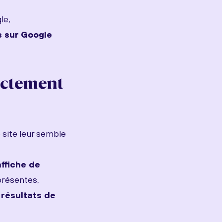
le,
 sur Google
rectement
e site leur semble
affiche de
présentes,
résultats de