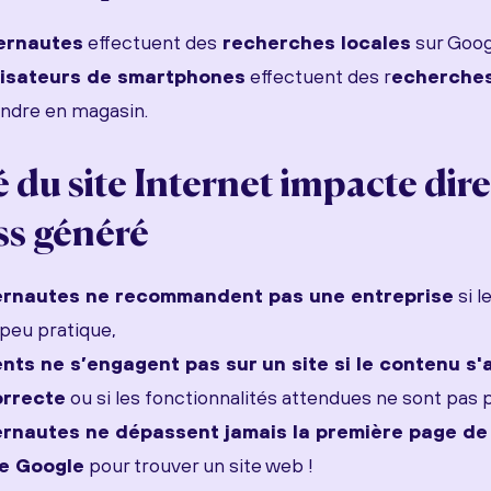
ernautes
effectuent des
recherches locales
sur Goog
lisateurs de smartphones
effectuent des r
echerches
endre en magasin.
é du site Internet impacte di
ss généré
ernautes ne recommandent pas une entreprise
si l
peu pratique,
nts ne s’engagent pas sur un site si le contenu s'
orrecte
ou si les fonctionnalités attendues ne sont pas 
rnautes ne dépassent jamais la première page de 
e Google
pour trouver un site web !