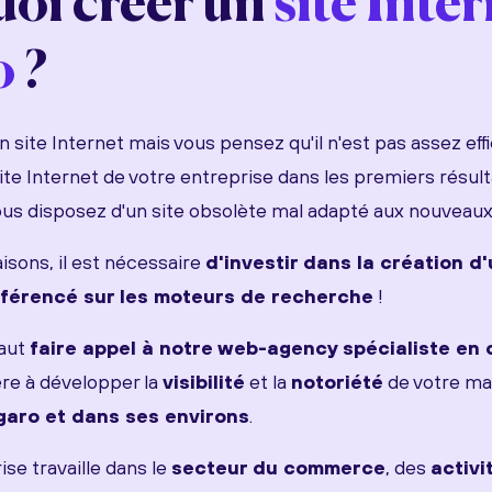
oi créer un
site Inte
o
?
 site Internet mais vous pensez qu'il n'est pas assez eff
site Internet de votre entreprise dans les premiers résu
us disposez d'un site obsolète mal adapté aux nouveau
isons, il est nécessaire
d'investir dans la création d'
référencé sur les moteurs de recherche
!
faut
faire appel à notre web-agency spécialiste en
re à développer la
visibilité
et la
notoriété
de votre ma
garo et dans ses environs
.
se travaille dans le
secteur du commerce
, des
activi