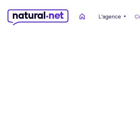
n
atural
net
L'agence
C