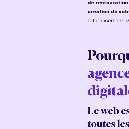
de restauration
création de votr
référencement nat
Pourqu
agenc
digital
Le web es
toutes le