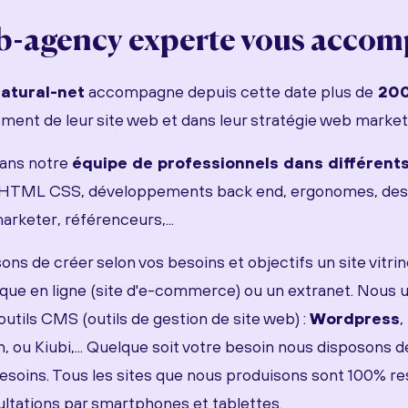
b-agency experte vous accom
atural-net
accompagne depuis cette date plus de
200
ment de leur site web et dans leur stratégie web market
ans notre
équipe de professionnels dans différent
TML CSS, développements back end, ergonomes, desig
arketer, référenceurs,...
s de créer selon vos besoins et objectifs un site vitrin
que en ligne (site d'e-commerce) ou un extranet. Nous ut
 outils CMS (outils de gestion de site web) :
Wordpress
,
, ou Kiubi,... Quelque soit votre besoin nous disposons d
esoins. Tous les sites que nous produisons sont 100% r
ltations par smartphones et tablettes.