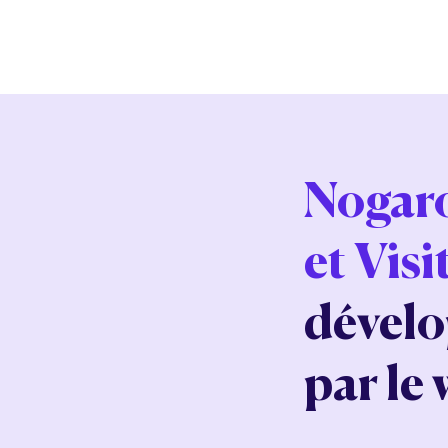
Nogaro
et Visi
dévelo
par le 