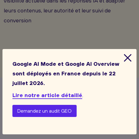
visibilité actuelle dans les réponses IA et adapter
leurs contenus, leur autorité et leur suivi de
conversion
Google AI Mode et Google AI Overview
sont déployés en France depuis le 22
juillet 2026.
Lire notre article détaillé
.
Voir toutes les actualités
Demandez un audit GEO
Les
autres
actualités de