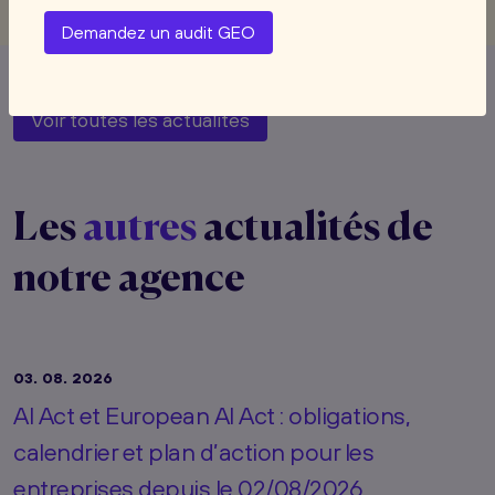
Demandez un audit GEO
Voir toutes les actualités
Les
autres
actualités de
notre agence
03. 08. 2026
AI Act et European AI Act : obligations,
calendrier et plan d’action pour les
entreprises depuis le 02/08/2026