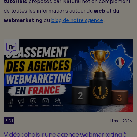
tutoriels
proposés par Natural net en complément
de toutes les informations autour du
web
et du
webmarketing
du
blog de notre agence
.
8:01
11 mai. 2026
Vidéo : choisir une agence webmarketing à