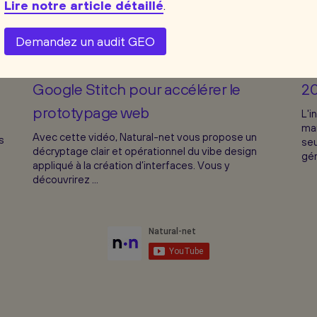
Lire notre article détaillé
.
026
6:23
20 avr. 2026
5:
Demandez un audit GEO
Comprendre le vibe design avec
L'
Google Stitch pour accélérer le
2
prototypage web
L'i
mar
Avec cette vidéo, Natural-net vous propose un
s
seu
décryptage clair et opérationnel du vibe design
gén
appliqué à la création d’interfaces. Vous y
découvrirez ...