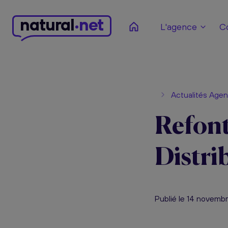
n
atural
net
L'agence
C
Actualités Age
Refont
Distri
Publié le 14 novemb