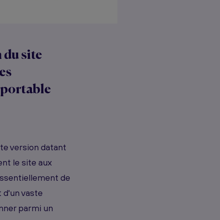
 du site
les
 portable
te version datant
nt le site aux
essentiellement de
t d'un vaste
onner parmi un