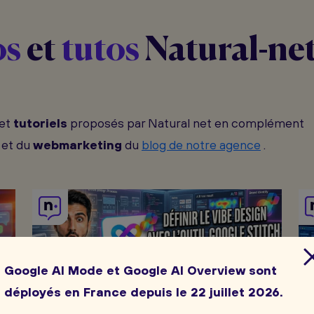
os
et
tutos
Natural-ne
et
tutoriels
proposés par Natural net en complément
et du
webmarketing
du
blog de notre agence
.
Google AI Mode et Google AI Overview sont
déployés en France depuis le 22 juillet 2026.