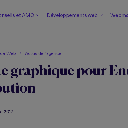
onseils et AMO
Développements web
Webmar
nce Web
Actus de l'agence
e graphique pour En
bution
re 2017