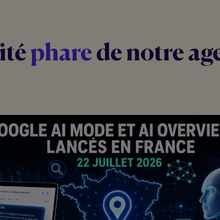
ité
phare
de notre ag