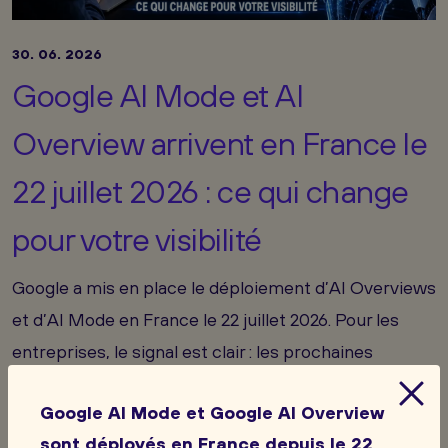
30. 06. 2026
Google AI Mode et AI
Overview arrivent en France le
22 juillet 2026 : ce qui change
pour votre visibilité
Google a mis en place le déploiement d’AI Overviews
et d’AI Mode en France le 22 juillet 2026. Pour les
entreprises, le signal est clair : les prochaines
semaines doivent être utilisées pour mesurer leur
Google AI Mode et Google AI Overview
visibilité actuelle dans les réponses IA et adapter
sont déployés en France depuis le 22
leurs contenus, leur autorité et leur suivi de