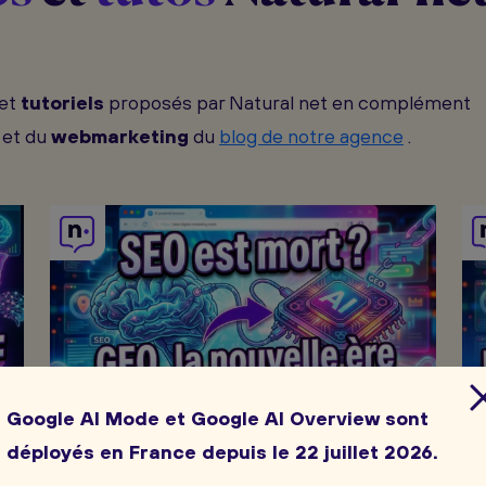
et
tutoriels
proposés par Natural net en complément
et du
webmarketing
du
blog de notre agence
.
Google AI Mode et Google AI Overview sont
6:
déployés en France depuis le 22 juillet 2026.
026
6:19
14 avr. 2026