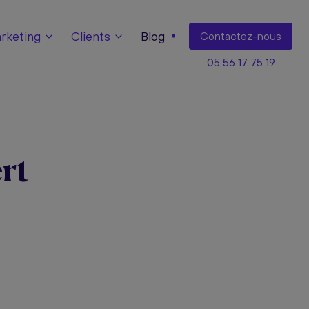
keting
Clients
Blog
Contact
ez-nous
05 56 17 75 19
rt