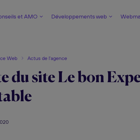
onseils et AMO
Développements web
Webmar
nce Web
Actus de l'agence
e du site Le bon Expe
able
 2020