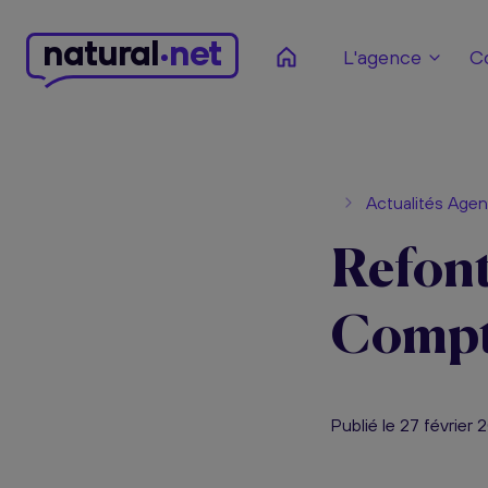
n
atural
net
L'agence
C
Actualités Age
Refont
Compt
Publié le 27 février