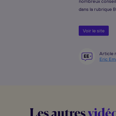
nombreux conseils 
dans la rubrique Bl
Voir le site
Article 
Eric Em
Les autres
vidé