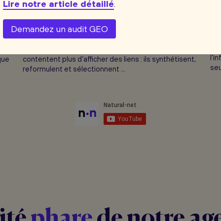
Dé
Lire notre article détaillé
.
le
Comment rester visible dans le web
LL
des réponses piloté par l’IA
Demandez un audit GEO
L'è
e
La recherche en ligne entre dans une nouvelle phase.
rad
et
Les moteurs et assistants conversationnels ne se
l'i
que
contentent plus d’afficher des liens : ils synthétisent,
seu
reformulent et sélectionnent ...
ité
phare
de notre ag