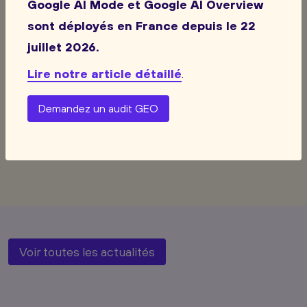
Google AI Mode et Google AI Overview
semaines doivent être utilisées pour mesurer leur
sont déployés en France depuis le 22
visibilité actuelle dans les réponses IA et adapter
juillet 2026.
leurs contenus, leur autorité et leur suivi de
Lire notre article détaillé
.
conversion
Demandez un audit GEO
Voir toutes les actualités