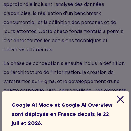
approfondie incluant l'analyse des données
disponibles, la réalisation d'un benchmark
concurrentiel, et la définition des personas et de
leurs attentes. Cette phase fondamentale a permis
d'orienter toutes les décisions techniques et
créatives ultérieures.
La phase de conception a ensuite inclus la définition
de l'architecture de l'information, la création de
wireframes sur Figma, et le développement d'une
charte graphique 100% personnalisée. Ces éléments
constituent le socle créatif sur lequel repose
Google AI Mode et Google AI Overview
l'identité visuelle forte des sites IVAZIO.
sont déployés en France depuis le 22
juillet 2026.
Un suivi projet rigoureux et