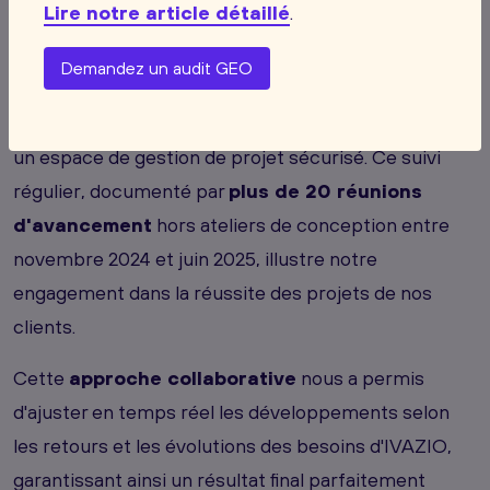
Lire notre article détaillé
.
transparent
Demandez un audit GEO
Tout au long du projet, notre équipe a maintenu un
dialogue constant avec les équipes d'IVAZIO grâce à
un espace de gestion de projet sécurisé. Ce suivi
régulier, documenté par
plus de 20 réunions
d'avancement
hors ateliers de conception entre
novembre 2024 et juin 2025, illustre notre
engagement dans la réussite des projets de nos
clients.
Cette
approche collaborative
nous a permis
d'ajuster en temps réel les développements selon
les retours et les évolutions des besoins d'IVAZIO,
garantissant ainsi un résultat final parfaitement