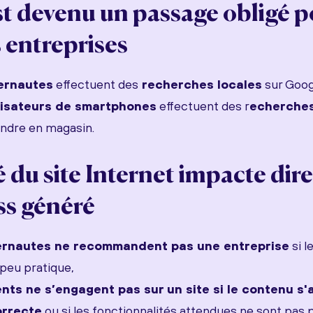
t devenu un passage obligé p
s entreprises
ernautes
effectuent des
recherches locales
sur Goog
lisateurs de smartphones
effectuent des r
echerches
endre en magasin.
é du site Internet impacte di
ss généré
ernautes ne recommandent pas une entreprise
si l
peu pratique,
nts ne s’engagent pas sur un site si le contenu s'
orrecte
ou si les fonctionnalités attendues ne sont pas 