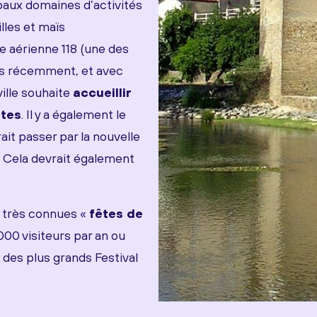
ipaux domaines d’activités
illes et maïs
ase aérienne 118 (une des
lus récemment, et avec
ville souhaite
accueillir
ntes
. Il y a également le
it passer par la nouvelle
 Cela devrait également
 très connues «
fêtes de
00 visiteurs par an ou
n des plus grands Festival