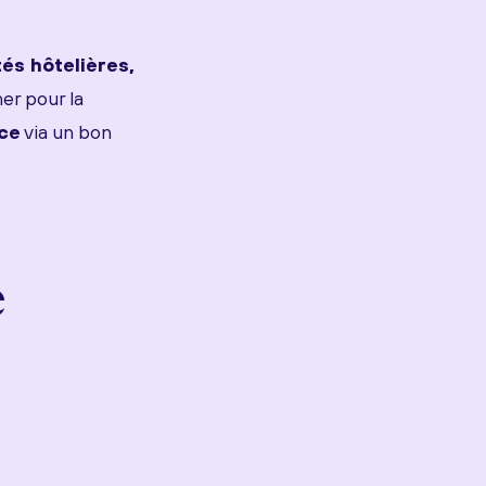
tés hôtelières,
er pour la
ce
via un bon
e