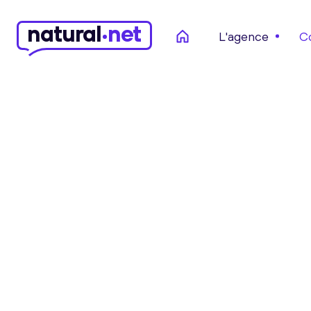
n
atural
net
L'agence
C