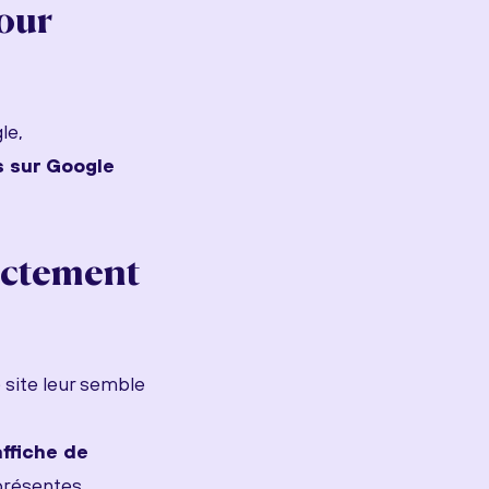
our
le,
 sur Google
rectement
e site leur semble
affiche de
présentes,