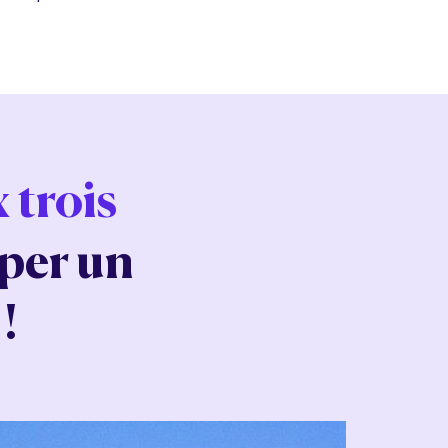
 trois
per un
!