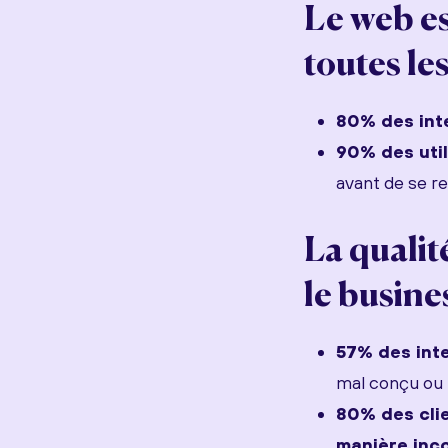
Le web es
toutes le
80% des int
90% des uti
avant de se r
La qualit
le busine
57% des int
mal conçu ou 
80% des clie
manière inc