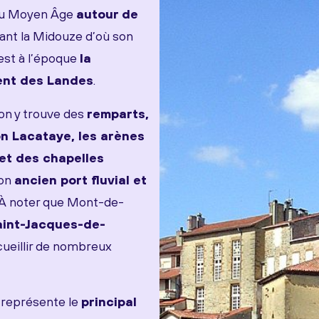
e au Moyen Âge
autour de
mant la Midouze d’où son
’est à l’époque
la
ment des Landes
.
 on y trouve des
remparts,
n Lacataye, les arènes
et des chapelles
son
ancien port fluvial et
. À noter que Mont-de-
aint-Jacques-de-
ccueillir de nombreux
représente le
principal