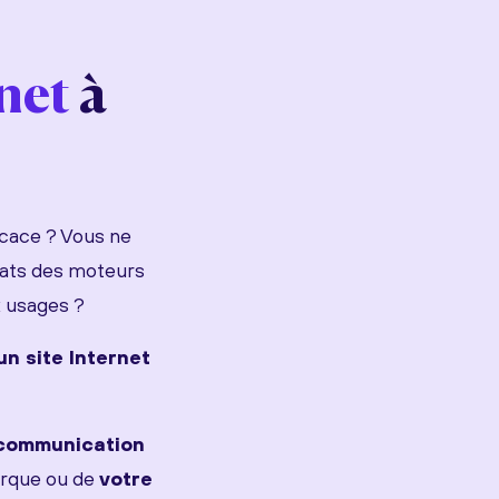
rnet
à
icace ? Vous ne
ltats des moteurs
x usages ?
un site Internet
 communication
rque ou de
votre