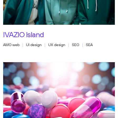
IVAZIO Island
AMO web
UI design
UX design
SEO
SEA