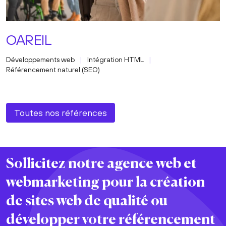
OAREIL
Développements web
Intégration HTML
Référencement naturel (SEO)
Toutes nos références
Sollicitez notre agence web et
webmarketing pour la
création
de sites web
de
qualité
ou
développer votre
référencement