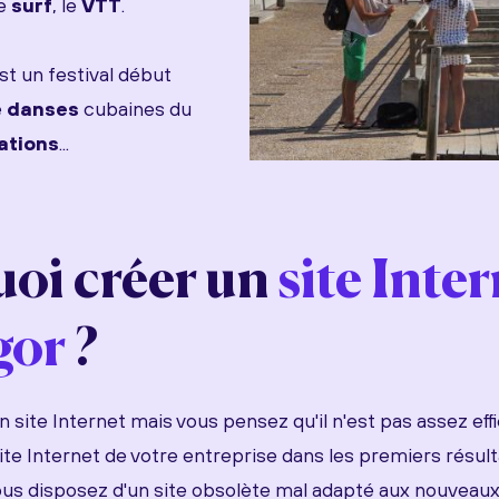
le
surf
, le
VTT
.
st un festival début
e
danses
cubaines du
ations
...
oi créer un
site Inte
gor
?
 site Internet mais vous pensez qu'il n'est pas assez eff
site Internet de votre entreprise dans les premiers résu
us disposez d'un site obsolète mal adapté aux nouveau