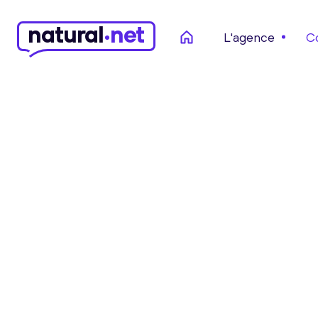
n
atural
net
L'agence
C