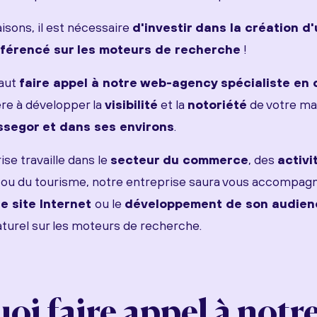
isons, il est nécessaire
d'investir dans la création d'
référencé sur les moteurs de recherche
!
faut
faire appel à notre web-agency spécialiste en
re à développer la
visibilité
et la
notoriété
de votre ma
ssegor et dans ses environs
.
se travaille dans le
secteur du commerce
, des
activi
ou du tourisme, notre entreprise saura vous accompagn
e site Internet
ou le
développement de son audien
urel sur les moteurs de recherche.
oi faire appel à notr