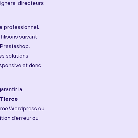
ners, directeurs
e professionnel,
ilisons suivant
 Prestashop,
es solutions
esponsive et donc
arantir la
Tierce
omme Wordpress ou
ition d'erreur ou