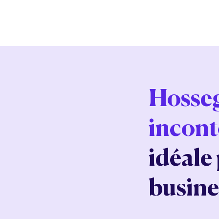
Hosseg
incont
idéale
busine