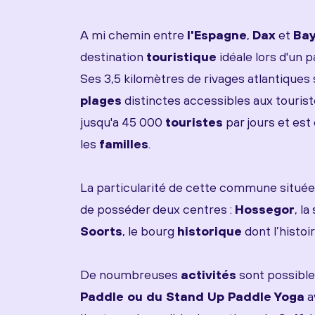
A mi chemin entre
l'Espagne
,
Dax
et
Ba
destination
touristique
idéale lors d'un 
Ses 3,5 kilomètres de rivages atlantiques
plages
distinctes accessibles aux tourist
jusqu'a 45 000
touristes
par jours et est
les
familles
.
La particularité de cette commune située su
de posséder deux centres :
Hossegor
, la
Soorts
, le bourg
historique
dont l’histoi
De noumbreuses
activités
sont possib
Paddle ou du Stand Up Paddle Yoga
a