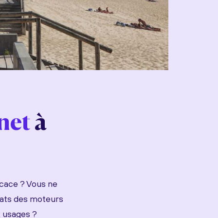
rnet
à
icace ? Vous ne
ltats des moteurs
x usages ?