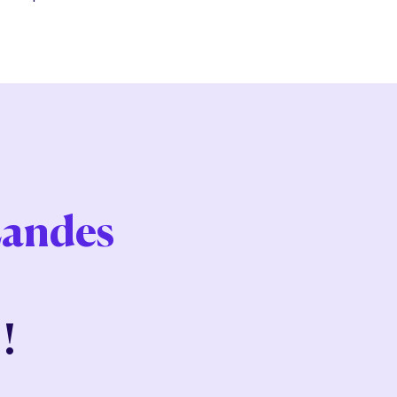
Landes
!