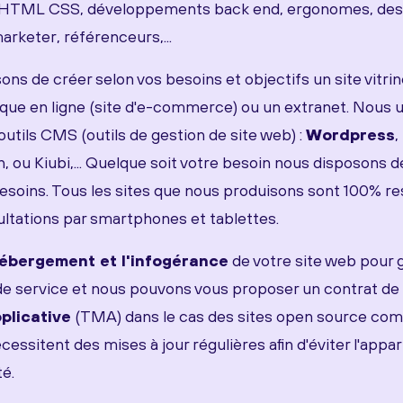
TML CSS, développements back end, ergonomes, desig
arketer, référenceurs,...
s de créer selon vos besoins et objectifs un site vitrin
que en ligne (site d'e-commerce) ou un extranet. Nous ut
 outils CMS (outils de gestion de site web) :
Wordpress
,
, ou Kiubi,... Quelque soit votre besoin nous disposons d
esoins. Tous les sites que nous produisons sont 100% r
ltations par smartphones et tablettes.
ébergement et l'infogérance
de votre site web pour g
 de service et nous pouvons vous proposer un contrat de
plicative
(TMA) dans le cas des sites open source c
essitent des mises à jour régulières afin d'éviter l'appar
té.