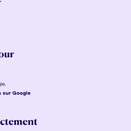
our
le,
 sur Google
rectement