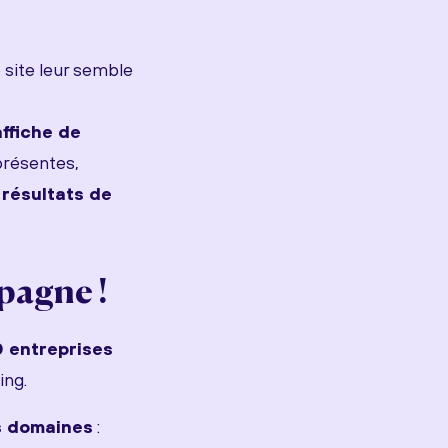
e site leur semble
affiche de
présentes,
résultats de
pagne !
 entreprises
ing.
s domaines
: