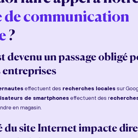
e de communication
e
?
t devenu un passage obligé p
s entreprises
ernautes
effectuent des
recherches locales
sur Goog
lisateurs de smartphones
effectuent des r
echerches
endre en magasin.
é du site Internet impacte di