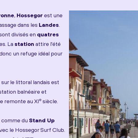
yonne
,
Hossegor
est une
passage dans les
Landes
.
 sont divisés en
quatres
es. La
station
attire l'été
 donc un refuge idéal pour
r le littoral landais est
 station balnéaire et
e
re remonte au XI
siècle.
le comme du
Stand Up
vec le Hossegor Surf Club.