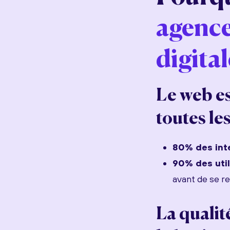
agenc
digital
Le web es
toutes le
80% des int
90% des uti
avant de se r
La qualit