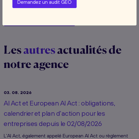
Demandez un audit GEO
Voir toutes les actualités
Les
autres
actualités de
notre agence
03. 08. 2026
AI Act et European AI Act : obligations,
calendrier et plan d’action pour les
entreprises depuis le 02/08/2026
L’AI Act, également appelé European AI Act ou règlement