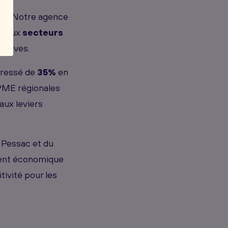
ent. Notre agence
es aux
secteurs
éatives.
ogressé de
35%
en
PME régionales
ux leviers
, Pessac et du
ment économique
ivité pour les