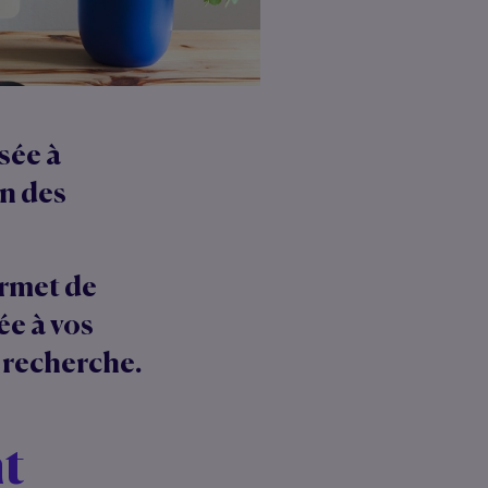
sée à
n des
rmet de
e à vos
e recherche.
t