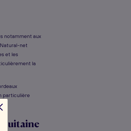
liés notamment aux
 Natural-net
s et les
iculièrement la
ordeaux
 particulière
quitaine