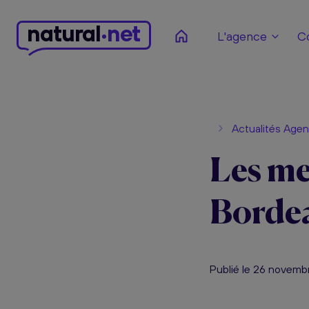
n
atural
net
L'agence
C
Actualités Age
Les me
Bordea
Publié le 26 novem