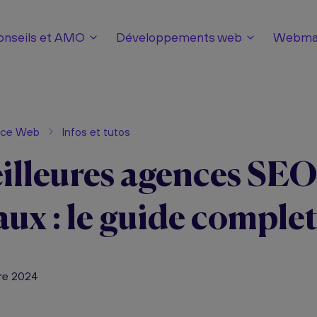
onseils et AMO
Développements web
Webmar
nce Web
Infos et tutos
illeures agences SEO
ux : le guide comple
bre 2024