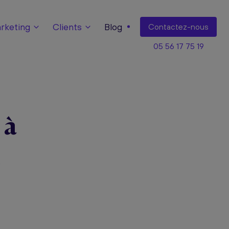
keting
Clients
Blog
Contact
ez-nous
05 56 17 75 19
 à
t