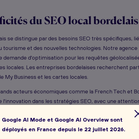
ficités du SEO local bordelais
is se distingue par des besoins SEO très spécifiques, 
du tourisme et des nouvelles technologies. Notre agence
e demande d'optimisation pour les requêtes géolocalisée
s locales. Les entreprises bordelaises recherchent part
gle My Business et les cartes locales.
rands acteurs économiques comme la French Tech et B
l'innovation dans les stratégies SEO, avec une attention
ception et l'accessibilité des sites web.
Google AI Mode et Google AI Overview sont
déployés en France depuis le 22 juillet 2026.
ance du
marketing digital
en A