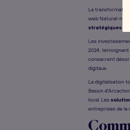
La transformation
web Natural-net 
stratégiques
de 
Les investissement
2024, témoignant 
consacrent désor
digitaux.
La digitalisation 
Bassin d'Arcacho
local. Les
soluti
entreprises de la 
Commen