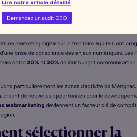
Lire notre article détaillé
.
 digitale des entreprises aquitaines s'accélère rapidem
Demandez un audit GEO
accompagne cette évolution avec des solutions adapté
la région : aéronautique, agroalimentaire et industries cr
s en marketing digital sur le territoire aquitain ont pr
d'une prise de conscience des enjeux numériques. Les 
mais entre
20%
et
30%
de leur budget communication a
touche particulièrement les zones d'activité de Mérignac
n, créant de nouvelles opportunités pour le développe
ons webmarketing
deviennent un facteur clé de compétit
région.
t sélectionner la