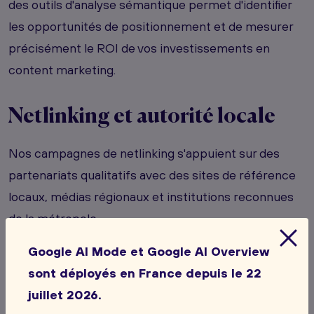
des outils d'analyse sémantique permet d'identifier
les opportunités de positionnement et de mesurer
précisément le ROI de vos investissements en
content marketing.
Netlinking et autorité locale
Nos campagnes de netlinking s'appuient sur des
partenariats qualitatifs avec des sites de référence
locaux, médias régionaux et institutions reconnues
de la métropole.
Google AI Mode et Google AI Overview
Les consultants Natural-net développent des
sont déployés en France depuis le 22
stratégies d'acquisition de backlinks adaptées aux
juillet 2026.
spécificités de votre marché. Cette approche sur-