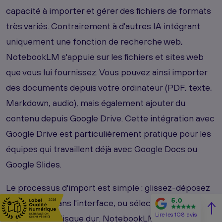
capacité à importer et gérer des fichiers de formats
très variés. Contrairement à d'autres IA intégrant
uniquement une fonction de recherche web,
NotebookLM s'appuie sur les fichiers et sites web
que vous lui fournissez. Vous pouvez ainsi importer
des documents depuis votre ordinateur (PDF, texte,
Markdown, audio), mais également ajouter du
contenu depuis Google Drive. Cette intégration avec
Google Drive est particulièrement pratique pour les
équipes qui travaillent déjà avec Google Docs ou
Google Slides.
Le processus d'import est simple : glissez-déposez
5.0
vos fichiers dans l'interface, ou sélectionnez-les
Lire les 108 avis
depuis votre disque dur. NotebookLM analyse