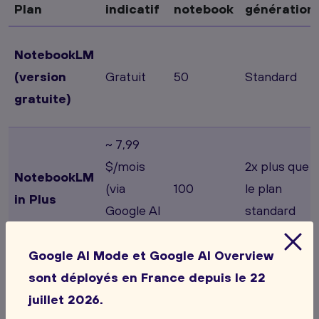
Plan
indicatif
notebook
génération
NotebookLM
(version
Gratuit
50
Standard
gratuite)
~ 7,99
$/mois
2x plus que
NotebookLM
(via
100
le plan
in Plus
Google AI
standard
Plus)
Google AI Mode et Google AI Overview
~ 19,99
sont déployés en France depuis le 22
$/mois
juillet 2026.
5x plus que
NotebookLM
(via