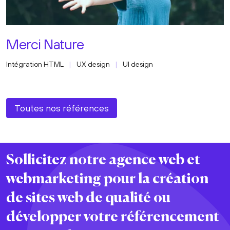
Merci Nature
Intégration HTML
UX design
UI design
Toutes nos références
Sollicitez notre agence web et
webmarketing pour la
création
de sites web
de
qualité
ou
développer votre
référencement