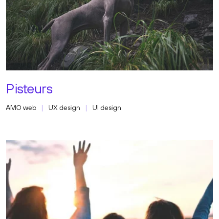
Pisteurs
AMO web
UX design
UI design